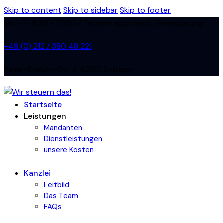
Skip to content
Skip to sidebar
Skip to footer
Mo - Fr 8:30 - 17:00 / Termine auch nach Vereinbarung
+49 (0) 212 / 380 48 221
Peter-Knecht-Str. 4 42651 Solingen
Startseite
Leistungen
Mandanten
Dienstleistungen
unsere Kosten
Kanzlei
Leitbild
Das Team
FAQs