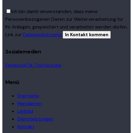
Ich bin damit einverstanden, dass meine
Personenbezogenen Daten zur Weiterverarbeitung für
Ihr Anliegen, gespeichert und verarbeitet werden dürfen.
Link zur
Datenschutzseite
.
Sozialemedien
Facebook
Tik-Tok
Youtube
Menü
Startseite
Mandanten
Leitbild
Dienstleistungen
Kontakt