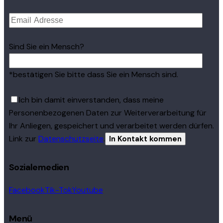
Sind Sie ein Mensch?
*bestätigen Sie bitte dass Sie ein Mensch sind.
Ich bin damit einverstanden, dass meine
Personenbezogenen Daten zur Weiterverarbeitung für
Ihr Anliegen, gespeichert und verarbeitet werden dürfen.
Link zur
Datenschutzseite
.
Sozialemedien
Facebook
Tik-Tok
Youtube
Menü