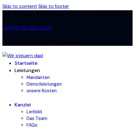
Skip to content
Skip to footer
Mo. - Fr 9:00 - 16:00 / Termin auch nach Vereinbarung
+49 (0) 212 380 48 221
Peter-Knecht-Str.4 42651 Solingen
Startseite
Leistungen
Mandanten
Dienstleistungen
unsere Kosten
Kanzlei
Leitbild
Das Team
FAQs