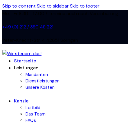
Skip to content
Skip to sidebar
Skip to footer
Mo - Fr 8:30 - 17:00 / Termine auch nach Vereinbarung
+49 (0) 212 / 380 48 221
Peter-Knecht-Str. 4 42651 Solingen
Startseite
Leistungen
Mandanten
Dienstleistungen
unsere Kosten
Kanzlei
Leitbild
Das Team
FAQs