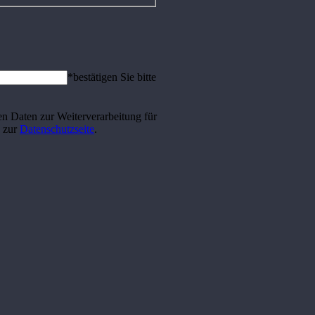
*bestätigen Sie bitte
n Daten zur Weiterverarbeitung für
k zur
Datenschutzseite
.