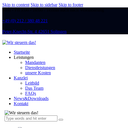
Skip to content
Skip to sidebar
Skip to footer
Mon - Fri 9:00 - 16:00 / Termin auch nach Vereinbarung
+49 (0) 212 / 380 48 221
Peter-Knecht-Str. 4 42651 Solingen
Startseite
Leistungen
Mandanten
Dienstleistungen
unsere Kosten
Kanzlei
Leitbild
Das Team
FAQs
News&Downloads
Kontakt