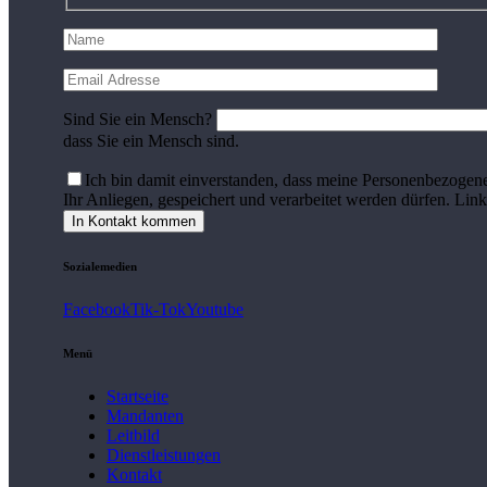
Sind Sie ein Mensch?
dass Sie ein Mensch sind.
Ich bin damit einverstanden, dass meine Personenbezogene
Ihr Anliegen, gespeichert und verarbeitet werden dürfen. Lin
Sozialemedien
Facebook
Tik-Tok
Youtube
Menü
Startseite
Mandanten
Leitbild
Dienstleistungen
Kontakt