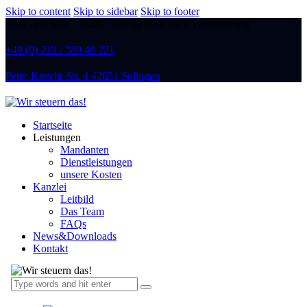
Skip to content
Skip to sidebar
Skip to footer
Mon - Fri 9:00 - 16:00 / Termin auch nach Vereinbarung
+49 (0) 212 / 380 48 221
Peter-Knecht-Str. 4 42651 Solingen
Startseite
Leistungen
Mandanten
Dienstleistungen
unsere Kosten
Kanzlei
Leitbild
Das Team
FAQs
News&Downloads
Kontakt