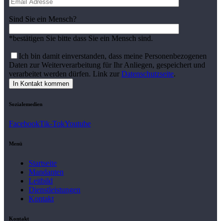
Sind Sie ein Mensch?
*bestätigen Sie bitte dass Sie ein Mensch sind.
Ich bin damit einverstanden, dass meine Personenbezogenen
Daten zur Weiterverarbeitung für Ihr Anliegen, gespeichert und
verarbeitet werden dürfen. Link zur
Datenschutzseite
.
Sozialemedien
Facebook
Tik-Tok
Youtube
Menü
Startseite
Mandanten
Leitbild
Dienstleistungen
Kontakt
Kontakt