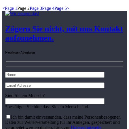
<
Page
1
Page
2
Page
3
Page
4
Page
5
>
Zögern Sie nicht, mit uns Kontakt
aufzunehmen.
Newsletter Abonieren
Sind Sie ein Mensch?
*bestätigen Sie bitte dass Sie ein Mensch sind.
Ich bin damit einverstanden, dass meine Personenbezogenen
Daten zur Weiterverarbeitung für Ihr Anliegen, gespeichert und
verarbeitet werden dürfen. Link zur
Datenschutzseite
.