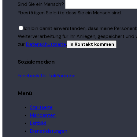
Sind Sie ein Mensch?
*bestätigen Sie bitte dass Sie ein Mensch sind.
Ich bin damit einverstanden, dass meine Persone
Weiterverarbeitung für Ihr Anliegen, gespeichert und 
zur
Datenschutzseite
.
Sozialemedien
Facebook
Tik-Tok
Youtube
Menü
Startseite
Mandanten
Leitbild
Dienstleistungen