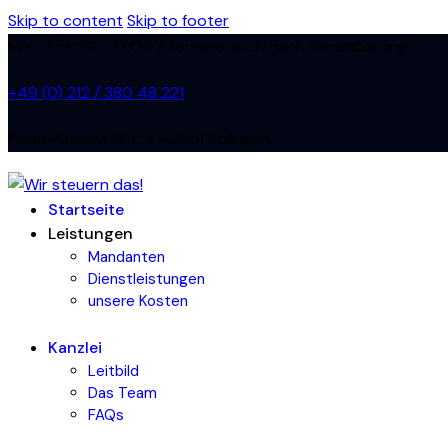
Skip to content
Skip to footer
Mo - Fr 8:30 - 17:00 / Termine auch nach Vereinbarung
+49 (0) 212 / 380 48 221
Peter-Knecht-Str. 4 42651 Solingen
Startseite
Leistungen
Mandanten
Dienstleistungen
unsere Kosten
Kanzlei
Leitbild
Das Team
FAQs