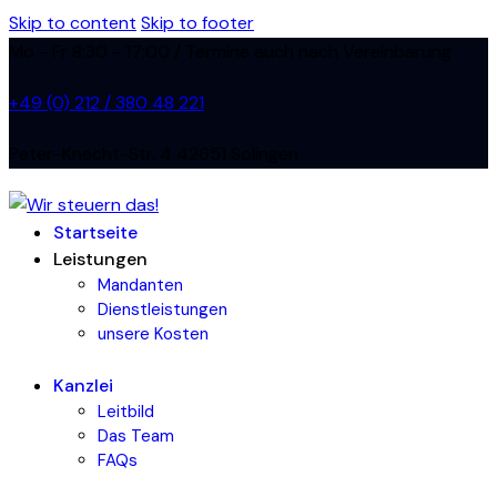
Skip to content
Skip to footer
Mo - Fr 8:30 - 17:00 / Termine auch nach Vereinbarung
+49 (0) 212 / 380 48 221
Peter-Knecht-Str. 4 42651 Solingen
Startseite
Leistungen
Mandanten
Dienstleistungen
unsere Kosten
Kanzlei
Leitbild
Das Team
FAQs