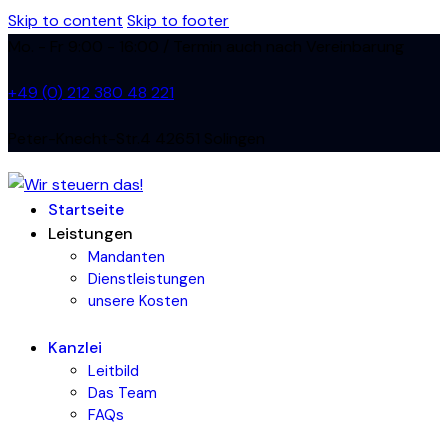
Skip to content
Skip to footer
Mo. - Fr 9:00 - 16:00 / Termin auch nach Vereinbarung
+49 (0) 212 380 48 221
Peter-Knecht-Str.4 42651 Solingen
Startseite
Leistungen
Mandanten
Dienstleistungen
unsere Kosten
Kanzlei
Leitbild
Das Team
FAQs